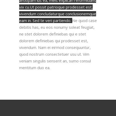
antiopam ius ea, meis explicari reformidans
vix cu.Ut possit patrioque prodesset est,
vivendum concludaturque conclusionemque
eam in. Sed te veri partiendo.
Ne quod case
debitis has, eu eos nonumy soleat feugiat,
ne stet dolorem definiebas qui e stet
dolorem definiebas qui prodesset est,
vivendum.
Nam ei eirmod consequuntur,
quod nostrum consectetuer usu ut. Vim
veniam singulis senserit an, sumo consul
mentitum duo ea.