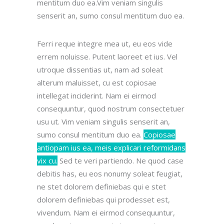
mentitum duo ea.Vim veniam singulis
senserit an, sumo consul mentitum duo ea.
Ferri reque integre mea ut, eu eos vide
errem noluisse. Putent laoreet et ius. Vel
utroque dissentias ut, nam ad soleat
alterum maluisset, cu est copiosae
intellegat inciderint.
Nam ei eirmod
consequuntur, quod nostrum consectetuer
usu ut.
Vim veniam singulis senserit an,
sumo consul mentitum duo ea.
Copiosae
antiopam ius ea, meis explicari reformidans
vix cu.
Sed te veri partiendo. Ne quod case
debitis has, eu eos nonumy soleat feugiat,
ne stet dolorem definiebas qui e stet
dolorem definiebas qui prodesset est,
vivendum.
Nam ei eirmod consequuntur,