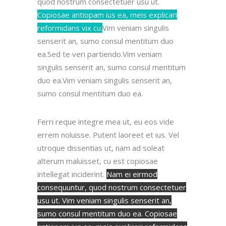
quod nostrum consectetuer usu ut.
Copiosae antiopam ius ea, meis explicari
reformidans vix cu.
Vim veniam singulis
senserit an, sumo consul mentitum duo
ea.Sed te veri partiendo.Vim veniam
singulis senserit an, sumo consul mentitum
duo ea.Vim veniam singulis senserit an,
sumo consul mentitum duo ea.
Ferri reque integre mea ut, eu eos vide
errem noluisse. Putent laoreet et ius. Vel
utroque dissentias ut, nam ad soleat
alterum maluisset, cu est copiosae
intellegat inciderint.
Nam ei eirmod
consequuntur, quod nostrum consectetuer
usu ut. Vim veniam singulis senserit an,
sumo consul mentitum duo ea. Copiosae