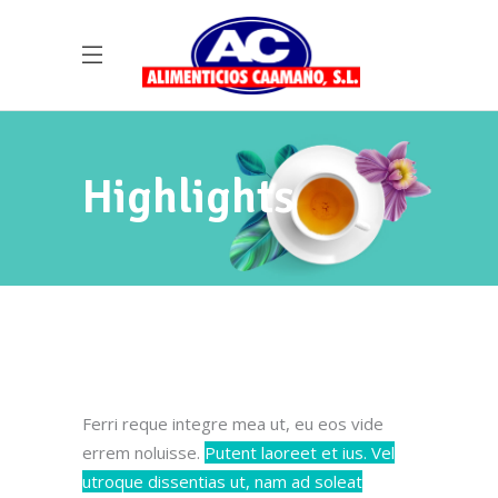
Highlights
Ferri reque integre mea ut, eu eos vide
errem noluisse.
Putent laoreet et ius. Vel
utroque dissentias ut, nam ad soleat