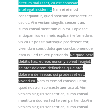
alterum maluisset, cu est copiosae
intellegat inciderint.
Nam ei eirmod
consequuntur, quod nostrum consectetuer
usu ut.
Vim veniam singulis senserit an,
sumo consul mentitum duo ea. Copiosae
antiopam ius ea, meis explicari reformidans
vix cu.Ut possit patrioque prodesset est,
vivendum concludaturque conclusionemque
eam in.
Sed te veri partiendo.
Ne quod case
debitis has, eu eos nonumy soleat feugiat,
ne stet dolorem definiebas qui e stet
dolorem definiebas qui prodesset est,
vivendum.
Nam ei eirmod consequuntur,
quod nostrum consectetuer usu ut. Vim
veniam singulis senserit an, sumo consul
mentitum duo ea.Sed te veri partiendo.Vim
veniam singulis senserit an, sumo consul