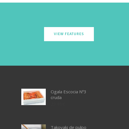
VIEW FEATURES
Cigala Escocia Nº3
cruda
23.90
€
Takoyaki de pulpo