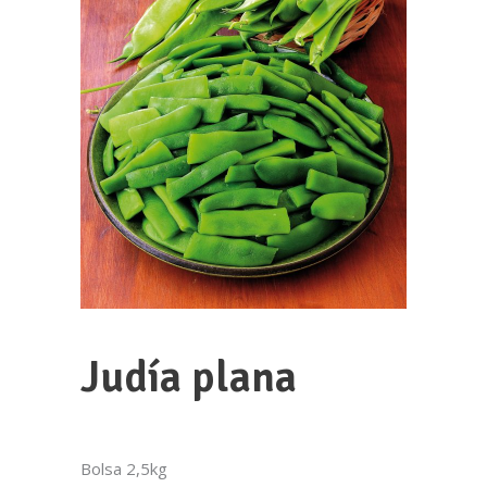
Llevamos más de 35 años acercándote una
gran variedad de productos frescos y
congelados.
981 82 04 25
Poligono de Augalevada Parcelas 5-
6,15212 Augalevada, A Coruña
¿Te llamamos?
Judía plana
Bolsa 2,5kg