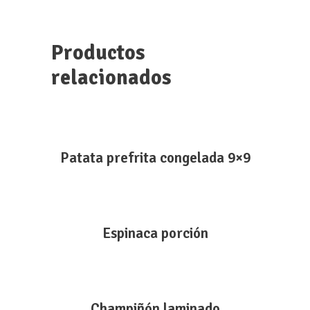
Política de cookies
Política de privacidad
Productos
Términos y condiciones de compra
relacionados
Cigala Escocia Nº3 cruda
Patata prefrita congelada 9×9
Takoyaki de pulpo
Espinaca porción
Champiñón laminado