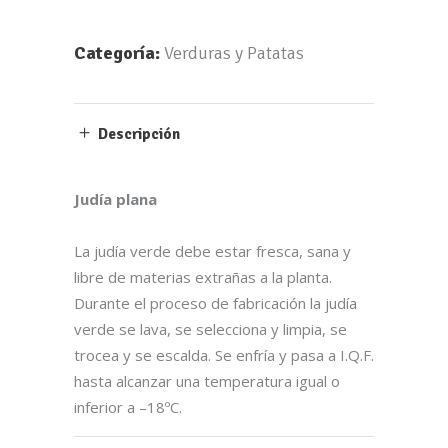
Categoría:
Verduras y Patatas
Por favor, introduce una respuesta en dígitos:
Descripción
trece + uno =
Judía plana
La judía verde debe estar fresca, sana y
Nuestras Redes Sociales
libre de materias extrañas a la planta.
Durante el proceso de fabricación la judía
verde se lava, se selecciona y limpia, se
trocea y se escalda. Se enfría y pasa a I.Q.F.
Información legal
hasta alcanzar una temperatura igual o
inferior a –18ºC.
Aviso legal