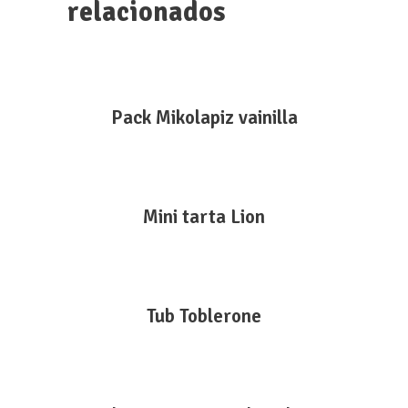
relacionados
Cigala Escocia Nº3 cruda
Pack Mikolapiz vainilla
Takoyaki de pulpo
Mini tarta Lion
Tub Toblerone