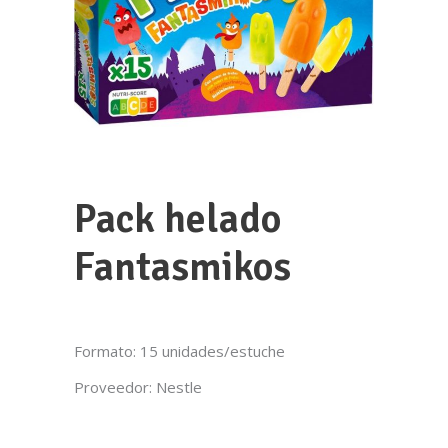
981 82 04 25
Poligono de Augalevada Parcelas 5-
6,15212 Augalevada, A Coruña
¿Te llamamos?
Pack helado
Fantasmikos
Formato: 15 unidades/estuche
Proveedor: Nestle