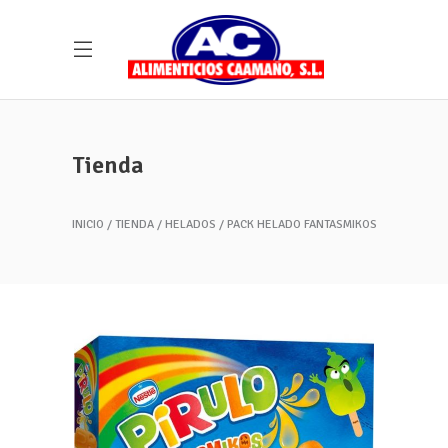
Tienda
INICIO
TIENDA
HELADOS
PACK HELADO FANTASMIKOS
Llevamos más de 35 años acercándote una
gran variedad de productos frescos y
congelados.