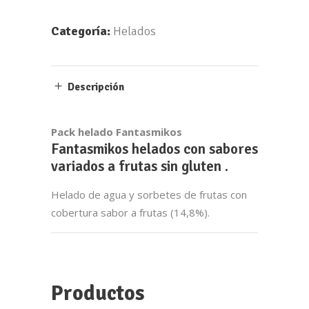
Por favor, introduce una respuesta en dígitos:
Categoría:
Helados
dos × 5 =
Descripción
Nuestras Redes Sociales
Pack helado Fantasmikos
Fantasmikos helados con sabores
variados a frutas sin gluten .
Información legal
Helado de agua y sorbetes de frutas con
cobertura sabor a frutas (14,8%).
Aviso legal
Política de cookies
Política de privacidad
Productos
Términos y condiciones de compra