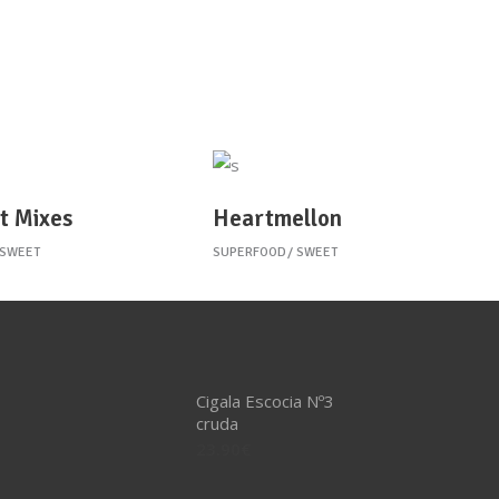
t Mixes
Heartmellon
SWEET
SUPERFOOD
SWEET
Cigala Escocia Nº3
cruda
23.90
€