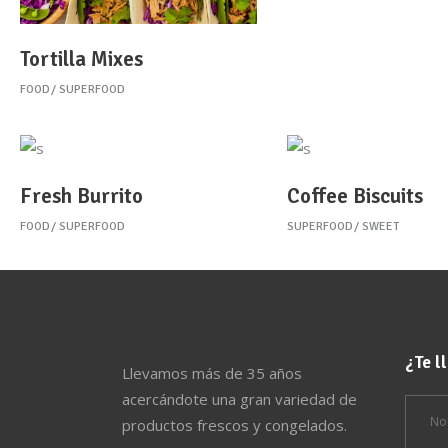
Tortilla Mixes
FOOD
SUPERFOOD
Fresh Burrito
Coffee Biscuits
FOOD
SUPERFOOD
SUPERFOOD
SWEET
¿Te 
Llevamos más de 35 años
acercándote una gran variedad de
productos frescos y congelados.