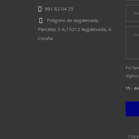
981 82 04 25
Poligono de Augalevada
Parcelas 5-6,15212 Augalevada, A
Coruña
Por fav
dígitos:
15 − d
Copy