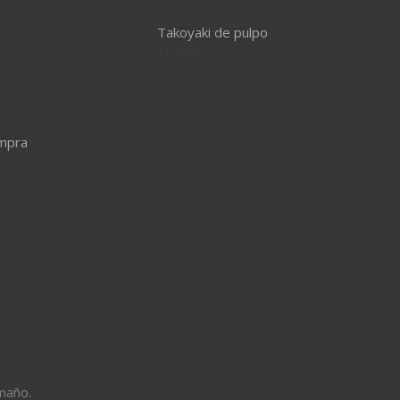
Takoyaki de pulpo
19.90
€
ompra
maño.