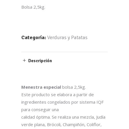
Bolsa 2,5kg.
Categoría:
Verduras y Patatas
Por favor, introduce una respuesta en dígitos:
Descripción
1 × cuatro =
Menestra especial
bolsa 2,5kg.
Este producto se elabora a partir de
Nuestras Redes Sociales
ingredientes congelados por sistema IQF
para conseguir una
calidad óptima. Se realiza una mezcla, Judía
verde plana, Brócoli, Champiñón, Coliflor,
Información legal