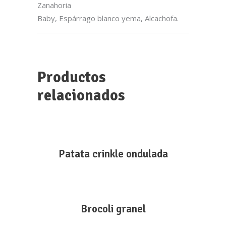
Zanahoria
Baby, Espárrago blanco yema, Alcachofa.
Aviso legal
Política de cookies
Política de privacidad
Productos
Términos y condiciones de compra
relacionados
Cigala Escocia Nº3 cruda
Patata crinkle ondulada
Takoyaki de pulpo
Brocoli granel